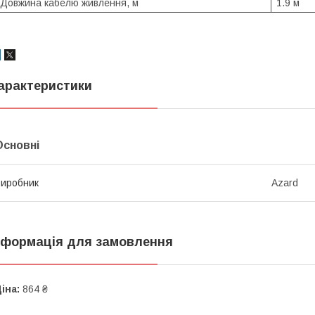
Довжина кабелю живлення, м
1.9 м
арактеристики
Основні
иробник
Azard
нформація для замовлення
іна:
864 ₴