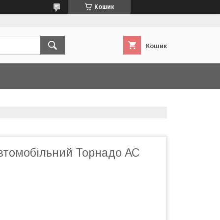
Кошик
Кошик
втомобільний Торнадо АС