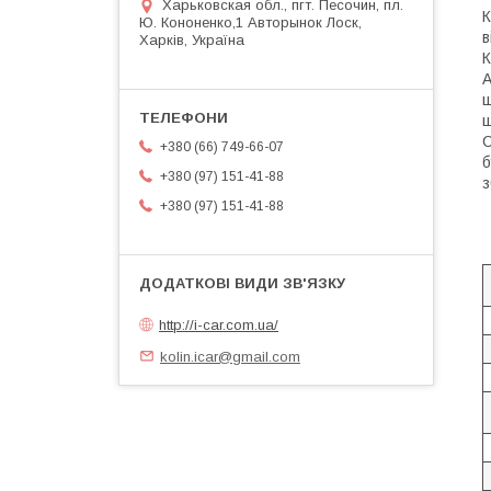
Харьковская обл., пгт. Песочин, пл.
К
Ю. Кононенко,1 Авторынок Лоск,
в
Харків, Україна
К
A
щ
ш
С
+380 (66) 749-66-07
б
+380 (97) 151-41-88
з
+380 (97) 151-41-88
http://i-car.com.ua/
kolin.icar@gmail.com