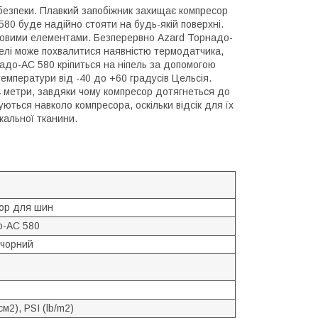
езпеки. Плавкий запобіжник захищає компресор
580 буде надійно стояти на будь-якій поверхні.
иковими елементами. Безперервно Azard Торнадо-
делі може похвалитися наявністю термодатчика,
адо-AC 580 кріпиться на ніпель за допомогою
емператури від -40 до +60 градусів Цельсія.
 метри, завдяки чому компресор дотягнеться до
ються навколо компресора, оскільки відсік для їх
кальної тканини.
ор для шин
о-AC 580
 чорний
см2), PSI (lb/m2)