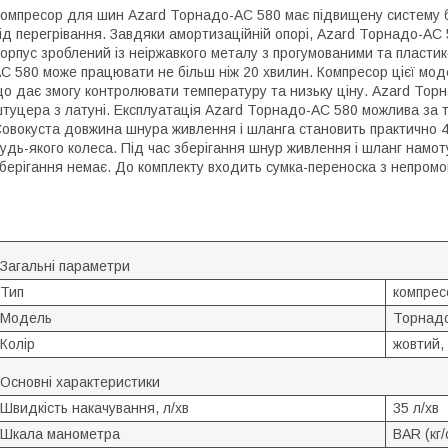
омпресор для шин Azard Торнадо-AC 580 має підвищену систему б
ід перегрівання. Завдяки амортизаційній опорі, Azard Торнадо-AC 
орпус зроблений із неіржавкого металу з прогумованими та пласт
C 580 може працювати не більш ніж 20 хвилин. Компресор цієї мо
о дає змогу контролювати температуру та низьку ціну. Azard Торн
туцера з латуні. Експлуатація Azard Торнадо-AC 580 можлива за т
овокуста довжина шнура живлення і шланга становить практично 4
удь-якого колеса. Під час зберігання шнур живлення і шланг намоту
берігання немає. До комплекту входить сумка-переноска з непромо
Загальні параметри
Тип
компрес
Модель
Торнад
Колір
жовтий,
Основні характеристики
Швидкість накачування, л/хв
35 л/хв
Шкала манометра
BAR (кг/