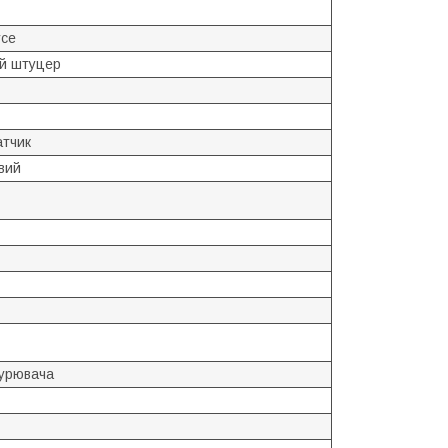
усе
й штуцер
тчик
вий
курювача