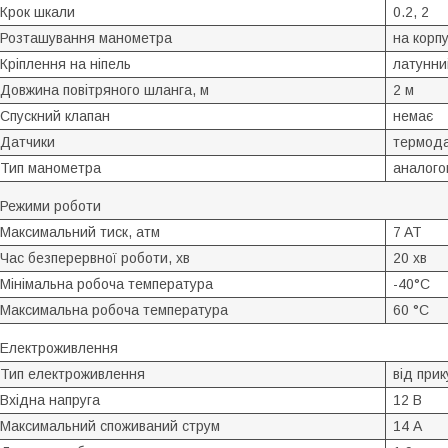
Крок шкали
0.2, 2
Розташування манометра
на корп
Кріплення на ніпель
латунни
Довжина повітряного шланга, м
2 м
Спускний клапан
немає
Датчики
термода
Тип манометра
аналого
Режими роботи
Максимальний тиск, атм
7 AT
Час безперервної роботи, хв
20 хв
Мінімальна робоча температура
-40°С
Максимальна робоча температура
60 °C
Електроживлення
Тип електроживлення
від при
Вхідна напруга
12 В
Максимальний споживаний струм
14 А