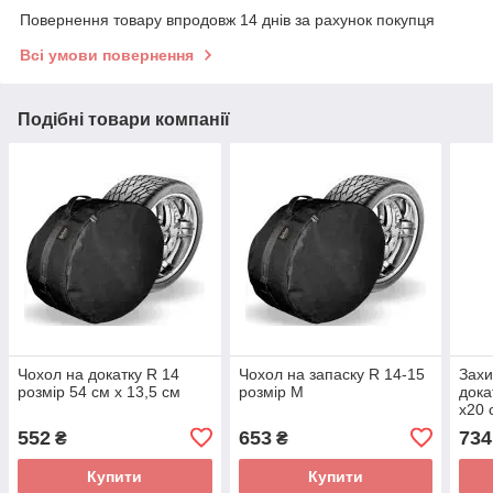
Повернення товару впродовж 14 днів за рахунок покупця
Всі умови повернення
Подібні товари компанії
Чохол на докатку R 14
Чохол на запаску R 14-15
Захи
розмір 54 см х 13,5 см
розмір M
дока
х20 
552
653
734
₴
₴
Купити
Купити