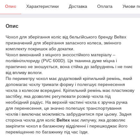
Опис
Характеристики
Доставка
Оплата
Умови п
Опис
Чохол для зберігання коліс від бельгійського бренду Beltex
призначений для зберігання запасного колеса, змінного
комплекту покришок або докатки.
Чохол виконаний з міцного зносостійкого матеріалу –
полівінілхлориду (PVC 600D). Ця тканина дуже міцна і
практично не зношується, вона стійка до забруднень і не гниє
від впливу вологи.
По периметру чохол має додатковий кріпильний ремінь, який
допомагає чохлу тримати форму і полегшує перенесення
чохла з колесом всередині. Кріпильний ремінь має пластикову
застібку, яка дозволяє регулювати розмір чохла під
необхідний радіус. На верхній частині чохла є зручна ручка
для перенесення, це значно полегшує транспортування
чохлів і виключає можливість забруднитися при цьому. Задня
сторона чохла для коліс
Beltex
має липучку, яка дозволяє
закріпити чохол в багажному відділенні і перешкоджає його
переміщенню по багажнику під час їзди.