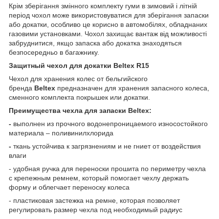
Крім зберігання змінного комплекту гуми в зимовий і літній
період чохол може використовуватися для зберігання запаски
або докатки, особливо це корисно в автомобілях, обладнаних
газовими установками. Чохол захищає вантаж від можливості
забруднитися, якщо запаска або докатка знаходяться
безпосередньо в багажнику.
Защитный чехол для докатки Beltex R15
Чехол для хранения колес от бельгийского
бренда
Beltex
предназначен для хранения запасного колеса,
сменного комплекта покрышек или докатки.
Преимущества чехла для запаски Beltex:
-
выполнен из прочного водонепроницаемого износостойкого
материала – поливинилхлорида
-
ткань
устойчива к загрязнениям и не гниет от воздействия
влаги
- удобная ручка для переноски прошита по периметру чехла
с крепежным ремнем, который помогает чехлу держать
форму и облегчает переноску колеса
- пластиковая застежка на ремне, которая позволяет
регулировать размер чехла под необходимый радиус