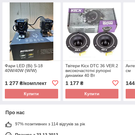
Фари LED (Bi) S-18
Твітери Kicx DTC 36 VER.2
Анте
40W/40W (W/W)
високочастотні рупорні
см
динаміки 40 Вт
1 277
1 177
144
₴/комплект
₴
Купити
Купити
Про нас
97% позитивних з 114 відгуків за рік
Працює з 23.12.2012